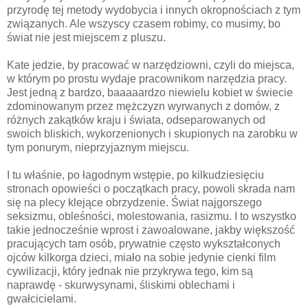
przyrodę tej metody wydobycia i innych okropnościach z tym
związanych. Ale wszyscy czasem robimy, co musimy, bo
świat nie jest miejscem z pluszu.
Kate jedzie, by pracować w narzędziowni, czyli do miejsca,
w którym po prostu wydaje pracownikom narzędzia pracy.
Jest jedną z bardzo, baaaaardzo niewielu kobiet w świecie
zdominowanym przez mężczyzn wyrwanych z domów, z
różnych zakątków kraju i świata, odseparowanych od
swoich bliskich, wykorzenionych i skupionych na zarobku w
tym ponurym, nieprzyjaznym miejscu.
I tu właśnie, po łagodnym wstępie, po kilkudziesięciu
stronach opowieści o początkach pracy, powoli skrada nam
się na plecy klejące obrzydzenie. Świat najgorszego
seksizmu, obleśności, molestowania, rasizmu. I to wszystko
takie jednocześnie wprost i zawoalowane, jakby większość
pracujących tam osób, prywatnie często wykształconych
ojców kilkorga dzieci, miało na sobie jedynie cienki film
cywilizacji, który jednak nie przykrywa tego, kim są
naprawdę - skurwysynami, śliskimi oblechami i
gwałcicielami.