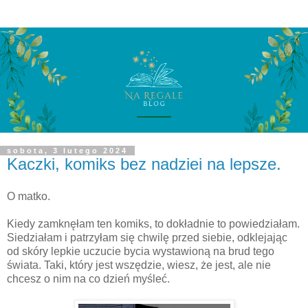
sobota, 3 lutego 2024
Kaczki, komiks bez nadziei na lepsze.
O matko.
Kiedy zamknęłam ten komiks, to dokładnie to powiedziałam.
Siedziałam i patrzyłam się chwilę przed siebie, odklejając
od skóry lepkie uczucie bycia wystawioną na brud tego
świata. Taki, który jest wszędzie, wiesz, że jest, ale nie
chcesz o nim na co dzień myśleć.